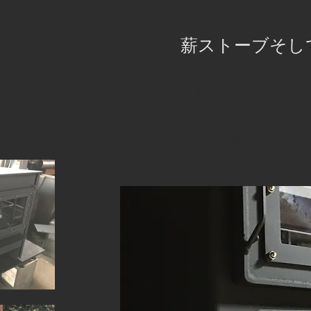
​薪ストーブそ
特別なものではなく
頂くために納品前に
し行い​調整、修正を