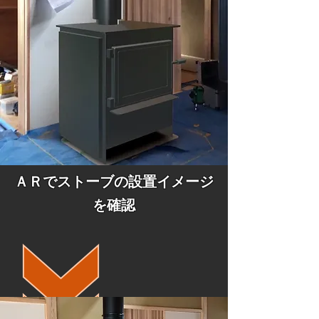
ＡＲ
で
ストーブ
の設置
イメージ
を確認