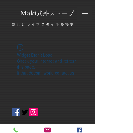
​Maki式薪ストーブ
新しいライフスタイルを提案
Widget Didn’t Load
Check your internet and refresh
this page.
If that doesn’t work, contact us.
〒731-0521 広島県安芸高田市吉田町常友1266