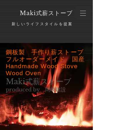
​Maki式薪ストーブ
新しいライフスタイルを提案
鋼板製 手作り薪ストーブ
フルオーダーメイド 国産
Handmade Wood Stove
Wood Oven
Maki式薪ストーブ
produced by 岡崎建設