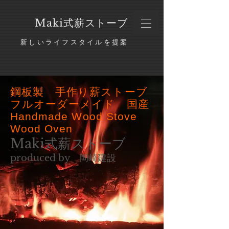
​Maki式薪ストーブ
新しいライフスタイルを提案
鋼板製 手作り薪ストーブ
フルオーダーメイド 国産
Handmade Wood Stove
Wood Oven
Maki式薪ストーブ
produced by 岡崎建設