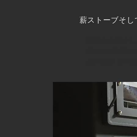
​薪ストーブそ
特別なものではなく
頂くために納品前に
し行い​調整、修正を