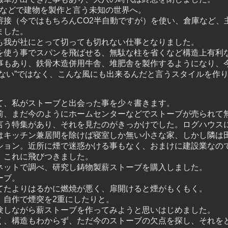
鋼などで建物を製作と言う未知の世界へ。
溶接（今ではもちろんCO2半自動ですが）を使い、倉庫など、
ました。
も我が社にとって切っても切れない仕事となりました。
を使う事でスパンを飛ばせる、無駄な柱を省くなど構造上有利
事もあり、鉄骨木造併用牛舎、堆肥舎を製作するようになり、
ない”ではなく、こんな風にも出来るんだと言うスタイルを作
て、私がストーブと出会った事を少々書きます。
、まだ今のようにホームセンターなどでストーブが売られて
言う特集があり、それを見たのがきっかけでした。ログハウス
はキッチン兼居間を除けば寝室しか無い小さな家、しかし隣は
ション。近所に煙で迷惑かける事もなく、おまけに建設業なの
。これに飛びつきました。
ネットで調べ、研究し鋳物製薪ストーブを購入しました。
ーブ。
てたよりはるかに燃焼が悪く、扉開けると煙がもくもく。
。自作で煙突を2重にしたりと。
験しながら薪ストーブを作ってみようと思いはじめました。
く、構造もわからず、ただ今のストーブの欠点を探し、それを