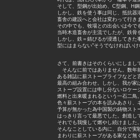
そして、型鋼が出始め、C型鋼、H
しかし、鉄を使う事は同じ、抵抗器
畜舎の建設へと会社は変わって行き
その中でも、牧場との出会いは今で
当時木造畜舎が主流でしたが、鉄骨
しかし、鉄＝錆びるが浸透してきた
型にはまらない”そうでなければいけ
さて、前書きはそのくらいにしまし
そんなに前ではありません。数年前
ある雑誌に薪ストーブライフなどと
最高の組み合わせ。しかし、我が家
ストーブ設置には申し分ないロケー
燃料と出来暖まれるという一石二鳥
色々薪ストーブの本を読みあさり、
予算が無かった為中国製の鋳物スト
はっきり言って最悪でした。創造し
それでも我慢して燃やし続けました
そんなことしている内に、自分で実
まわりに薪ストーブがある家など無